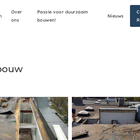
Over
Passie voor duurzaam
C
n
Nieuws
ons
bouwen!
R
pbouw