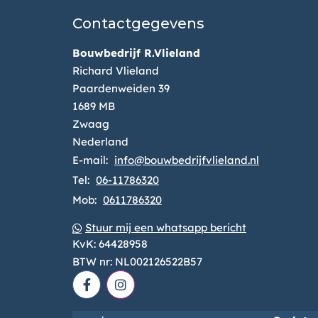
Contactgegevens
Bouwbedrijf R.Vlieland
Richard Vlieland
Paardenweiden 39
1689 MB
Zwaag
Nederland
E-mail:
info@bouwbedrijfvlieland.nl
Tel:
06-11786320
Mob:
0611786320
Stuur mij een whatsapp bericht
KvK:
64428958
BTW nr:
NL002126522B57