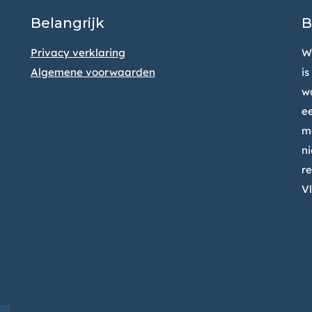
Belangrijk
B
Privacy verklaring
We
Algemene voorwaarden
i
w
e
me
n
r
Vl