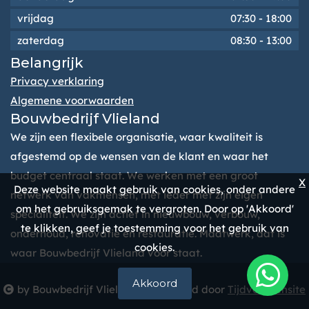
vrijdag
07:30
-
18:00
zaterdag
08:30
-
13:00
Belangrijk
Privacy verklaring
Algemene voorwaarden
Bouwbedrijf Vlieland
We zijn een flexibele organisatie, waar kwaliteit is
afgestemd op de wensen van de klant en waar het
budget centraal staat. We werken met een groot
X
Deze website maakt gebruik van cookies, onder andere
netwerk van vakmensen, met ieder met zijn eigen
om het gebruiksgemak te vergroten. Door op 'Akkoord'
specialiteit. We zijn actief in nieuwbouw, verbouw,
te klikken, geef je toestemming voor het gebruik van
onderhoud, renovatie en restauratie. Maatwerk, dat is
cookies.
waar Bouwbedrijf Vlieland voor staat.
Akkoord
by Bouwbedrijf Vlieland Ontwikkeld door
Tijdvooreensite