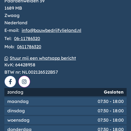
Paardenweiden 39
1689 MB
Zwaag
Nederland
E-mail:
info@bouwbedrijfvlieland.nl
Tel:
06-11786320
Mob:
0611786320
Stuur mij een whatsapp bericht
KvK:
64428958
BTW nr:
NL002126522B57
zondag
Gesloten
maandag
07:30
-
18:00
dinsdag
07:30
-
18:00
woensdag
07:30
-
18:00
donderdag
07:30
-
18:00